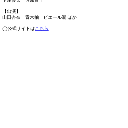
下津優太 佐原百子
【出演】
山田杏奈 青木柚 ピエール瀧 ほか
◯公式サイトは
こちら