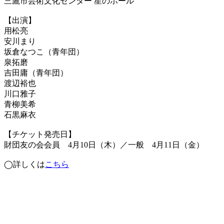
三鷹市芸術文化センター 星のホール
【出演】
用松亮
安川まり
坂倉なつこ（青年団）
泉拓磨
吉田庸（青年団）
渡辺裕也
川口雅子
青柳美希
石黒麻衣
【チケット発売日】
財団友の会会員 4月10日（木）／一般 4月11日（金）
◯詳しくは
こちら