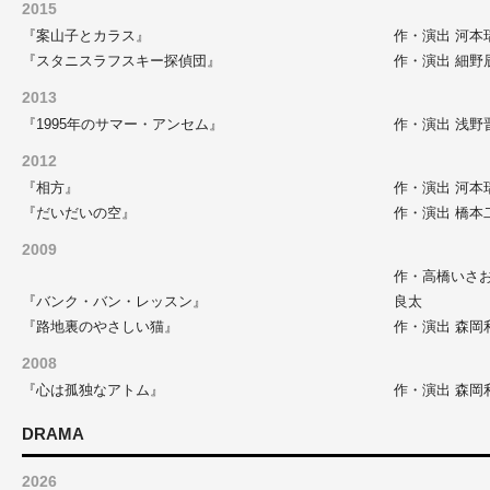
2015
『案山子とカラス』
作・演出 河本
『スタニスラフスキー探偵団』
作・演出 細野
2013
『1995年のサマー・アンセム』
作・演出 浅野
2012
『相方』
作・演出 河本
『だいだいの空』
作・演出 橋本
2009
作・高橋いさお
『バンク・バン・レッスン』
良太
『路地裏のやさしい猫』
作・演出 森岡
2008
『心は孤独なアトム』
作・演出 森岡
DRAMA
2026