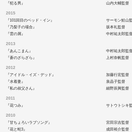
『犯る男』
山内大輔監督
2015
『101回目のベッド・イン』
サーモン鮭山
『乃梨子の場合』
坂本礼監督
『雲の屑』
中村祐太郎監
2013
『あんこまん』
中村祐太郎監
『蒼のざらざら』
上村奈帆監督
2012
『アイドル・イズ・デッド』
加藤行宏監督
『水着妻』
泉晶子監督
『私の叔父さん』
細野辰興監督
2011
『花つみ』
サトウトシキ
2010
『甘ちょろいラブソング』
宮田宗吉監督
『花と蛇3』
成田裕介監督