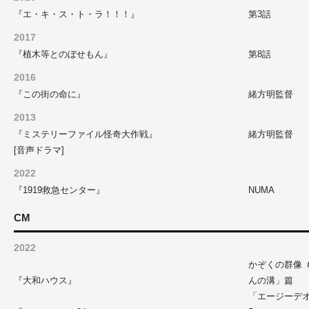
『エ・キ・ス・ト・ラ！！！』
第3話
2017
『植木等とのぼせもん』
第8話
2016
『この街の命に』
緒方明監督
2013
『ミステリーファイル怪奇大作戦』
緒方明監督
[音声ドラマ]
2022
『1919救急センター』
NUMA
CM
2022
かぞくの群像 
『大和ハウス』
んの溝」篇
「エージーデ