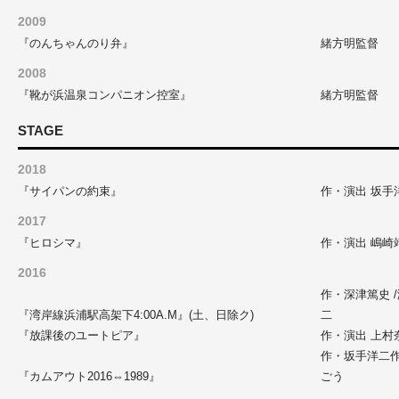
2009
『のんちゃんのり弁』
緒方明監督
2008
『靴が浜温泉コンパニオン控室』
緒方明監督
STAGE
2018
『サイパンの約束』
作・演出 坂手
2017
『ヒロシマ』
作・演出 嶋崎
2016
作・深津篤史 
『湾岸線浜浦駅高架下4:00A.M』(土、日除ク)
二
『放課後のユートピア』
作・演出 上村
作・坂手洋二作
『カムアウト2016⇔1989』
ごう