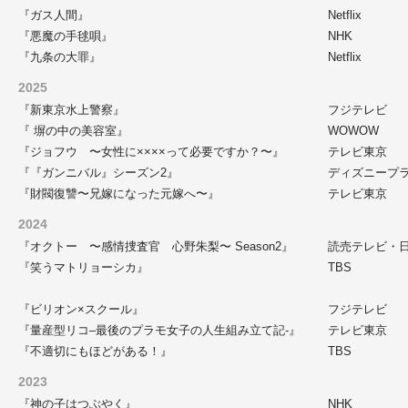
『ガス人間』
Netflix
『悪魔の手毬唄』
NHK
『九条の大罪』
Netflix
2025
『新東京水上警察』
フジテレビ
『 塀の中の美容室』
WOWOW
『ジョフウ 〜女性に××××って必要ですか？〜』
テレビ東京
『『ガンニバル』シーズン2』
ディズニープ
『財閥復讐〜兄嫁になった元嫁へ〜』
テレビ東京
2024
『オクトー 〜感情捜査官 心野朱梨〜 Season2』
読売テレビ・
『笑うマトリョーシカ』
TBS
『ビリオン×スクール』
フジテレビ
『量産型リコ–最後のプラモ女子の人生組み立て記-』
テレビ東京
『不適切にもほどがある！』
TBS
2023
『神の子はつぶやく』
NHK