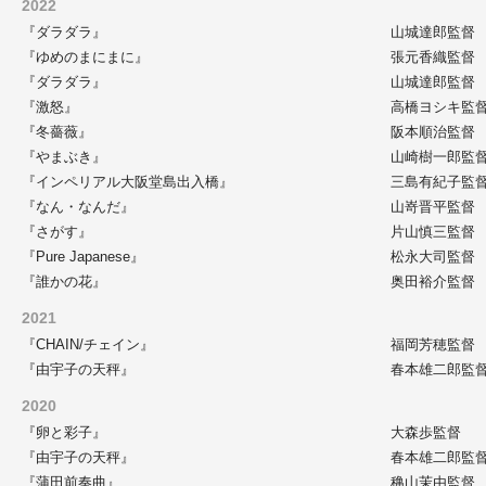
2022
『ダラダラ』
山城達郎監督
『ゆめのまにまに』
張元香織監督
『ダラダラ』
山城達郎監督
『激怒』
高橋ヨシキ監
『冬薔薇』
阪本順治監督
『やまぶき』
山崎樹一郎監
『インペリアル大阪堂島出入橋』
三島有紀子監
『なん・なんだ』
山嵜晋平監督
『さがす』
片山慎三監督
『Pure Japanese』
松永大司監督
『誰かの花』
奥田裕介監督
2021
『CHAIN/チェイン』
福岡芳穂監督
『由宇子の天秤』
春本雄二郎監
2020
『卵と彩子』
大森歩監督
『由宇子の天秤』
春本雄二郎監
『蒲田前奏曲』
穐山茉由監督